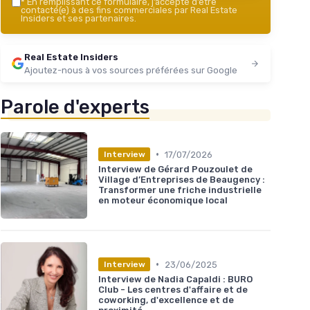
*
En remplissant ce formulaire, j’accepte d’être
contacté(e) à des fins commerciales par Real Estate
Insiders et ses partenaires.
Real Estate Insiders
Ajoutez-nous à vos sources préférées sur Google
Parole d'experts
•
17/07/2026
Interview
Interview de Gérard Pouzoulet de
Village d’Entreprises de Beaugency :
Transformer une friche industrielle
en moteur économique local
•
23/06/2025
Interview
Interview de Nadia Capaldi : BURO
Club - Les centres d'affaire et de
coworking, d'excellence et de