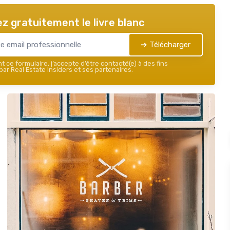
z gratuitement le livre blanc
➔ Télécharger
 ce formulaire, j’accepte d’être contacté(e) à des fins
ar Real Estate Insiders et ses partenaires.