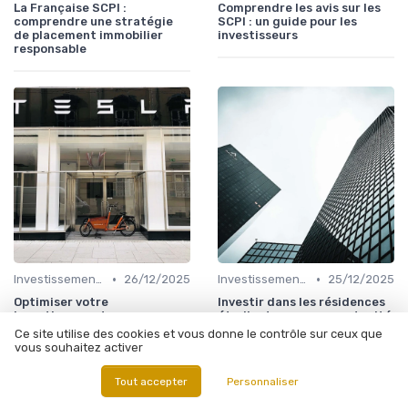
La Française SCPI :
Comprendre les avis sur les
comprendre une stratégie
SCPI : un guide pour les
de placement immobilier
investisseurs
responsable
•
•
Investissements Immobiliers Stratégiques
26/12/2025
Investissements Immobiliers Stratégiques
25/12/2025
Optimiser votre
Investir dans les résidences
investissement avec
étudiantes : une opportunité
l'assurance vie et les SCPI
à saisir
Ce site utilise des cookies et vous donne le contrôle sur ceux que
vous souhaitez activer
Tout accepter
Personnaliser