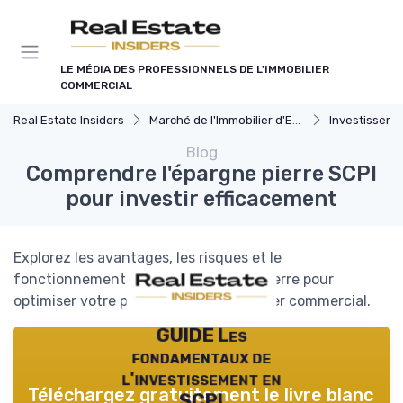
Panneau de gestion des cookies
LE MÉDIA DES PROFESSIONNELS DE L'IMMOBILIER
COMMERCIAL
Real Estate Insiders
Marché de l'Immobilier d'Entreprise
Investissements Immo
Blog
Comprendre l'épargne pierre SCPI
pour investir efficacement
Explorez les avantages, les risques et le
fonctionnement de la SCPI Épargne Pierre pour
optimiser votre placement en immobilier commercial.
GUIDE Les
fondamentaux de
l'investissement en
Téléchargez gratuitement le livre blanc
SCPI