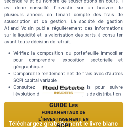
secondaire et du nombre de souscriptions en cours. Il
est donc conseillé d’investir sur un horizon de
plusieurs années, en tenant compte des frais de
souscription et de gestion. La société de gestion
Atland Voisin publie régulièrement des informations
sur la liquidité et la valorisation des parts, à consulter
avant toute décision de retrait.
Vérifiez la composition du portefeuille immobilier
pour comprendre l’exposition sectorielle et
géographique
Comparez le rendement net de frais avec d’autres
SCPI capital variable
Consultez les rapports annuels pour suivre
l’évolution des actifs et la politique de distribution
GUIDE Les
fondamentaux de
l'investissement en
Téléchargez gratuitement le livre blanc
SCPI