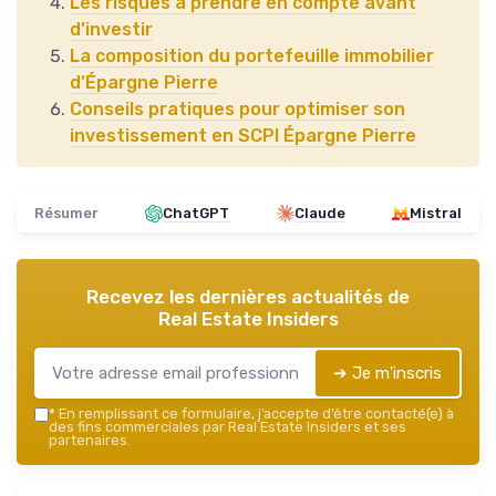
Les risques à prendre en compte avant
d’investir
La composition du portefeuille immobilier
d’Épargne Pierre
Conseils pratiques pour optimiser son
investissement en SCPI Épargne Pierre
Résumer
ChatGPT
Claude
Mistral
Recevez les dernières actualités de
Real Estate Insiders
➔ Je m'inscris
*
En remplissant ce formulaire, j’accepte d’être contacté(e) à
des fins commerciales par Real Estate Insiders et ses
partenaires.