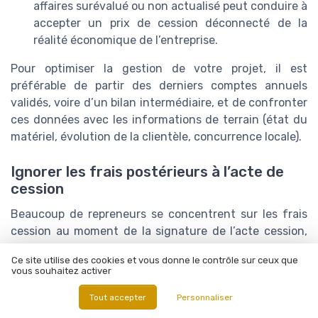
affaires surévalué ou non actualisé peut conduire à
accepter un prix de cession déconnecté de la
réalité économique de l’entreprise.
Pour optimiser la gestion de votre projet, il est
préférable de partir des derniers comptes annuels
validés, voire d’un bilan intermédiaire, et de confronter
ces données avec les informations de terrain (état du
matériel, évolution de la clientèle, concurrence locale).
Ignorer les frais postérieurs à l’acte de
cession
Beaucoup de repreneurs se concentrent sur les frais
cession au moment de la signature de l’acte cession,
mais oublient les coûts qui suivent immédiatement la
Ce site utilise des cookies et vous donne le contrôle sur ceux que
vente :
vous souhaitez activer
travaux de mise aux normes ou de rénovation du
Tout accepter
Personnaliser
local ;