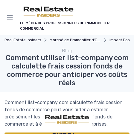
Panneau de gestion des cookies
LE MÉDIA DES PROFESSIONNELS DE L'IMMOBILIER
COMMERCIAL
Real Estate Insiders
Marché de l'Immobilier d'Entreprise
Impact Économiq
Blog
Comment utiliser list-company com
calculette frais cession fonds de
commerce pour anticiper vos coûts
réels
Comment list-company com calculette frais cession
fonds de commerce peut vous aider à estimer
précisément les frais d’une cession de fonds de
commerce et à éviter les mauvaises surprises.