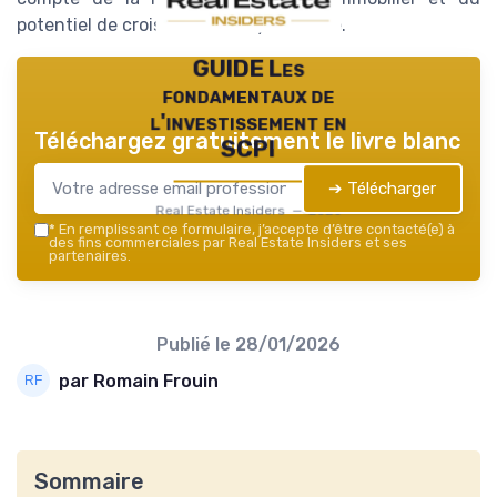
potentiel de croissance à moyen terme.
GUIDE Les
fondamentaux de
l'investissement en
Téléchargez gratuitement le livre blanc
SCPI
➔ Télécharger
Real Estate Insiders — 2026
*
En remplissant ce formulaire, j’accepte d’être contacté(e) à
des fins commerciales par Real Estate Insiders et ses
partenaires.
Publié le
28/01/2026
par Romain Frouin
Sommaire