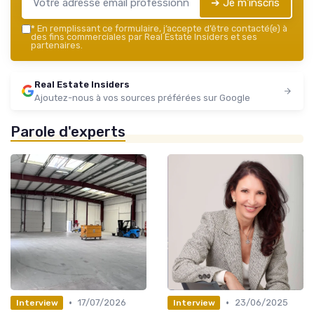
➔ Je m'inscris
*
En remplissant ce formulaire, j’accepte d’être contacté(e) à
des fins commerciales par Real Estate Insiders et ses
partenaires.
Real Estate Insiders
Ajoutez-nous à vos sources préférées sur Google
Parole d'experts
•
•
17/07/2026
23/06/2025
Interview
Interview