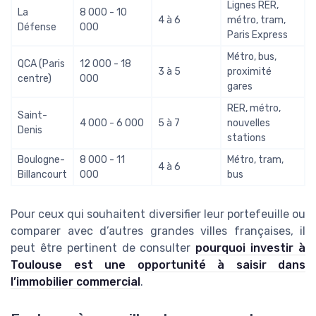
Lignes RER,
La
8 000 - 10
4 à 6
métro, tram,
Défense
000
Paris Express
Métro, bus,
QCA (Paris
12 000 - 18
3 à 5
proximité
centre)
000
gares
RER, métro,
Saint-
4 000 - 6 000
5 à 7
nouvelles
Denis
stations
Boulogne-
8 000 - 11
Métro, tram,
4 à 6
Billancourt
000
bus
Pour ceux qui souhaitent diversifier leur portefeuille ou
comparer avec d’autres grandes villes françaises, il
peut être pertinent de consulter
pourquoi investir à
Toulouse est une opportunité à saisir dans
l’immobilier commercial
.