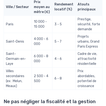
Prix
Rendement
Atouts
Ville / Secteur
moyen au
locatif (%)
principaux
mètre (€)
Prestige,
10 000 -
Paris
3 - 5
sécurité, forte
15 000
demande
Projets
4 000 - 6
Saint-Denis
5 - 7
urbains, Grand
000
Paris Express
Saint-
Cadre de vie,
6 000 - 8
Germain-en-
4 - 6
attractivité
000
Laye
résidentielle
Villes
Prix
secondaires
2 500 - 4
abordables,
6 - 8
(ex : Melun,
500
potentiel de
Meaux)
croissance
Ne pas négliger la fiscalité et la gestion