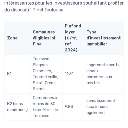
intéressantes pour les investisseurs souhaitant profiter
du dispositif Pinel Toulouse.
Plafond
Communes
loyer
Type
Zone
éligibles loi
(€/m²,
d’investissement
Pinel
ref
immobilier
2024)
Toulouse,
Blagnac,
Logements neufs,
Colomiers,
locaux
B1
11,31
Tournefeuille,
commerciaux
Saint-Orens,
mixtes
Balma
Communes à
Investissement
B2 (sous
moins de 30
9,83
locatif sous
conditions)
kilomètres de
agrément
Toulouse