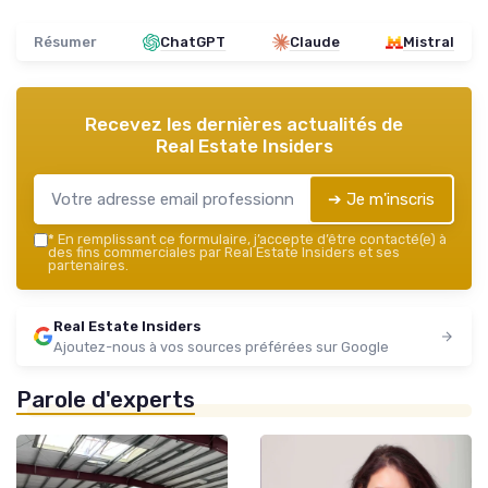
Résumer
ChatGPT
Claude
Mistral
Recevez les dernières actualités de
Real Estate Insiders
➔ Je m'inscris
*
En remplissant ce formulaire, j’accepte d’être contacté(e) à
des fins commerciales par Real Estate Insiders et ses
partenaires.
Real Estate Insiders
Ajoutez-nous à vos sources préférées sur Google
Parole d'experts