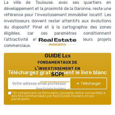
La ville de Toulouse, avec ses quartiers en
développement et la proximité de la Garonne, reste une
référence pour l’investissement immobilier locatif. Les
investisseurs doivent rester attentifs aux évolutions
du dispositif Pinel et à la cartographie des zones
éligibles, car ces paramètres conditionnent
l’attractivité et la pérennité de leurs projets
commerciaux.
GUIDE Les
fondamentaux de
l'investissement en
Téléchargez gratuitement le livre blanc
SCPI
➔ Télécharger
Real Estate Insiders — 2026
*
En remplissant ce formulaire, j’accepte d’être contacté(e) à
des fins commerciales par Real Estate Insiders et ses
partenaires.