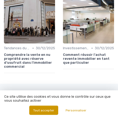
•
•
Tendances du Marché Immobilier Commercial
30/12/2025
Investissements Immobiliers Stratégiques
30/12/2025
Comprendre la vente en nu
Comment réussir l'achat
propriété avec réserve
revente immobilier en tant
d’usufruit dans l’immobilier
que particulier
commercial
Les articles par date
Ce site utilise des cookies et vous donne le contrôle sur ceux que
vous souhaitez activer
Octobre 2023
Novembre 2023
Décembre 2023
Janvier 2024
Tout accepter
Personnaliser
Février 2024
Mars 2024