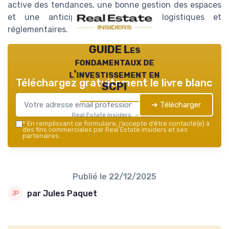
active des tendances, une bonne gestion des espaces
et une anticipation des enjeux logistiques et
réglementaires.
GUIDE Les
fondamentaux de
l'investissement en
Téléchargez gratuitement le livre blanc
SCPI
➔ Télécharger
Real Estate Insiders — 2026
*
En remplissant ce formulaire, j’accepte d’être contacté(e) à
des fins commerciales par Real Estate Insiders et ses
partenaires.
Publié le
22/12/2025
par Jules Paquet