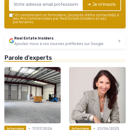
➔ Je m'inscris
*
En remplissant ce formulaire, j’accepte d’être contacté(e) à
des fins commerciales par Real Estate Insiders et ses
partenaires.
Real Estate Insiders
Ajoutez-nous à vos sources préférées sur Google
Parole d'experts
•
•
17/07/2026
23/06/2025
Interview
Interview