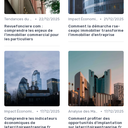
•
•
Tendances du Marché Immobilier Commercial
22/12/2025
Impact Économique et Financier
21/12/2025
Revuefonciere com :
Comment la démarche rse-
comprendre les enjeux de
ceapc immobilier transforme
l’immobilier commercial pour
l’immobilier d’entreprise
les particuliers
•
•
Impact Économique et Financier
17/12/2025
Analyse des Marchés Locaux et Globaux
17/12/2025
Comprendre les indicateurs
Comment profiter des
économiques de
opportunités d’implantation
leterritoireentreprise fr
sur leterritoireentreprise.fr