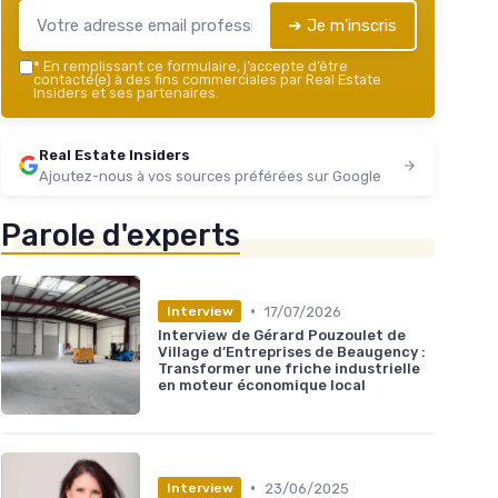
➔ Je m'inscris
*
En remplissant ce formulaire, j’accepte d’être
contacté(e) à des fins commerciales par Real Estate
Insiders et ses partenaires.
Real Estate Insiders
Ajoutez-nous à vos sources préférées sur Google
Parole d'experts
•
17/07/2026
Interview
Interview de Gérard Pouzoulet de
Village d’Entreprises de Beaugency :
Transformer une friche industrielle
en moteur économique local
•
23/06/2025
Interview