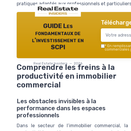
pratiques adaptés aux professionnels et particulier
Télécharge
GUIDE Les
fondamentaux de
l'investissement en
*
En remplissant
SCPI
commerciales p
Real Estate Insiders — 2026
Comprendre les freins à la
productivité en immobilier
commercial
Les obstacles invisibles à la
performance dans les espaces
professionnels
Dans le secteur de l’immobilier commercial, la