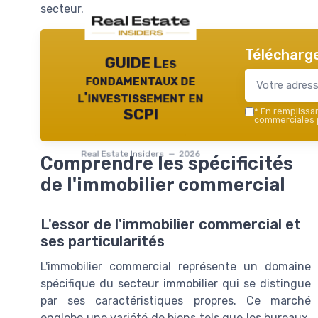
secteur.
Télécharge
GUIDE Les
fondamentaux de
l'investissement en
*
En remplissant
SCPI
commerciales p
Real Estate Insiders — 2026
Comprendre les spécificités
de l'immobilier commercial
L'essor de l'immobilier commercial et
ses particularités
L'immobilier commercial représente un domaine
spécifique du secteur immobilier qui se distingue
par ses caractéristiques propres. Ce marché
englobe une variété de biens tels que les bureaux,