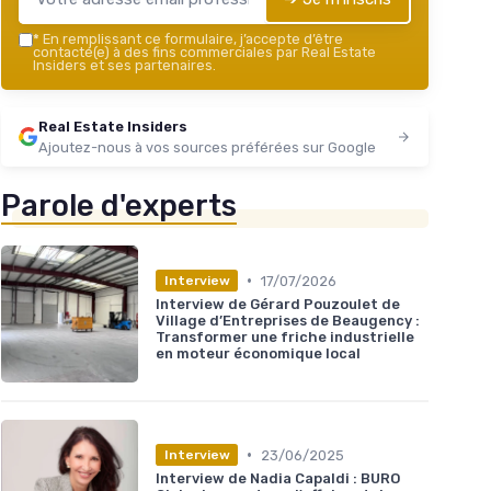
*
En remplissant ce formulaire, j’accepte d’être
contacté(e) à des fins commerciales par Real Estate
Insiders et ses partenaires.
Real Estate Insiders
Ajoutez-nous à vos sources préférées sur Google
Parole d'experts
•
17/07/2026
Interview
Interview de Gérard Pouzoulet de
Village d’Entreprises de Beaugency :
Transformer une friche industrielle
en moteur économique local
•
23/06/2025
Interview
Interview de Nadia Capaldi : BURO