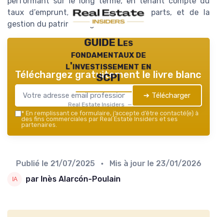
performant sur le long terme, en tenant compte du
taux d’emprunt, du rendement des parts, et de la
gestion du patrimoine global.
GUIDE Les
fondamentaux de
l'investissement en
Téléchargez gratuitement le livre blanc
SCPI
➔ Télécharger
Real Estate Insiders — 2026
*
En remplissant ce formulaire, j’accepte d’être contacté(e) à
des fins commerciales par Real Estate Insiders et ses
partenaires.
Publié le
21/07/2025
• Mis à jour le
23/01/2026
par Inès Alarcón-Poulain