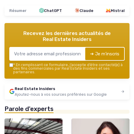
Résumer
ChatGPT
Claude
Mistral
Recevez les dernières actualités de
Real Estate Insiders
➔ Je m'inscris
*
En remplissant ce formulaire, j’accepte d’être contacté(e) à
des fins commerciales par Real Estate Insiders et ses
partenaires.
Real Estate Insiders
Ajoutez-nous à vos sources préférées sur Google
Parole d'experts