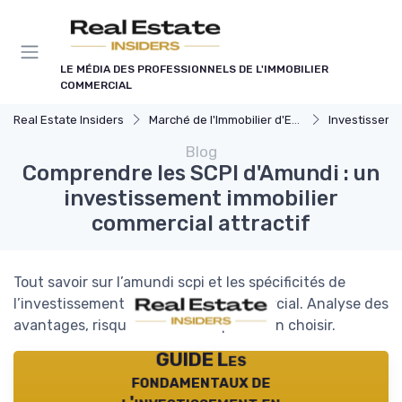
Panneau de gestion des cookies
LE MÉDIA DES PROFESSIONNELS DE L'IMMOBILIER
COMMERCIAL
Real Estate Insiders
Marché de l'Immobilier d'Entreprise
Investissements Immo
Blog
Comprendre les SCPI d'Amundi : un
investissement immobilier
commercial attractif
Tout savoir sur l’amundi scpi et les spécificités de
l’investissement en immobilier commercial. Analyse des
avantages, risques et conseils pour bien choisir.
GUIDE Les
fondamentaux de