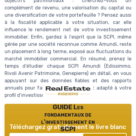
objectifs patrimoniaux : cherchez-vous un
complément de revenu, une valorisation du capital ou
une diversification de votre portefeuille ? Pensez aussi
à la fiscalité applicable à votre situation, car elle
influence le rendement net de votre investissement
immobilier. Enfin, gardez à l’esprit que la SCPI, même
gérée par une société reconnue comme Amundi, reste
un placement à long terme, exposé aux fluctuations du
marché immobilier commercial. En résumé, prenez le
temps d’étudier chaque SCPI Amundi (Edissimmo,
Rivoli Avenir Patrimoine, Genepierre) en détail, en vous
appuyant sur des données fiables et des rapports
annuels pour faire un choix éclairé et adapté à votre
profil d’investisseur.
GUIDE Les
fondamentaux de
l'investissement en
Téléchargez gratuitement le livre blanc
SCPI