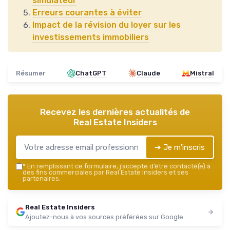
simulateur
Erreurs courantes à éviter
Impact de la révision du loyer sur les
investissements immobiliers
Résumer
ChatGPT
Claude
Mistral
Recevez les dernières actualités de
Real Estate Insiders
➔ Je m'inscris
*
En remplissant ce formulaire, j’accepte d’être contacté(e) à
des fins commerciales par Real Estate Insiders et ses
partenaires.
Real Estate Insiders
Ajoutez-nous à vos sources préférées sur Google