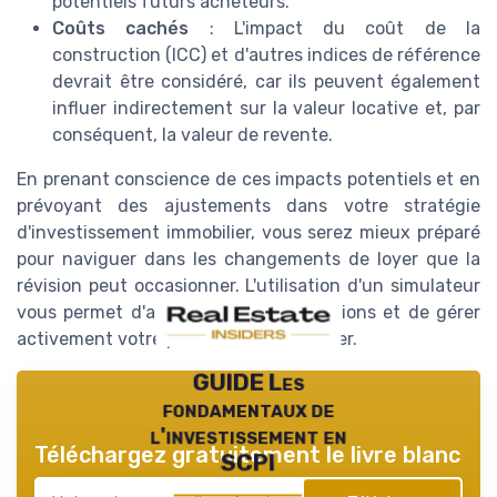
potentiels futurs acheteurs.
Coûts cachés
: L'impact du coût de la
construction (ICC) et d'autres indices de référence
devrait être considéré, car ils peuvent également
influer indirectement sur la valeur locative et, par
conséquent, la valeur de revente.
En prenant conscience de ces impacts potentiels et en
prévoyant des ajustements dans votre stratégie
d'investissement immobilier, vous serez mieux préparé
pour naviguer dans les changements de loyer que la
révision peut occasionner. L'utilisation d'un simulateur
vous permet d'anticiper ces modifications et de gérer
activement votre portefeuille immobilier.
GUIDE Les
fondamentaux de
l'investissement en
Téléchargez gratuitement le livre blanc
SCPI