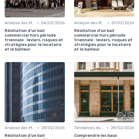
•
•
Analyse des Marchés Locaux et Globaux
04/03/2026
Analyse des Marchés Locaux et Globaux
01/03/2026
Résiliation d’un bail
Résiliation d’un bail
commercial hors période
commercial hors période
triennale : leviers, risques et
triennale : leviers, risques et
stratégies pour le locataire
stratégies pour le locataire
et le bailleur
et le bailleur
•
•
Analyse des Marchés Locaux et Globaux
28/02/2026
Tendances du Marché Immobilier Commercial
28/02/2026
Résiliation d’un bail
Comprendre les baux