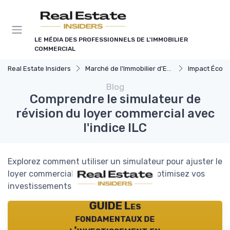
Panneau de gestion des cookies
LE MÉDIA DES PROFESSIONNELS DE L'IMMOBILIER
COMMERCIAL
Real Estate Insiders
Marché de l'Immobilier d'Entreprise
Impact Économiq
Blog
Comprendre le simulateur de
révision du loyer commercial avec
l'indice ILC
Explorez comment utiliser un simulateur pour ajuster le
loyer commercial selon l'indice ILC et optimisez vos
investissements immobiliers.
GUIDE Les
fondamentaux de