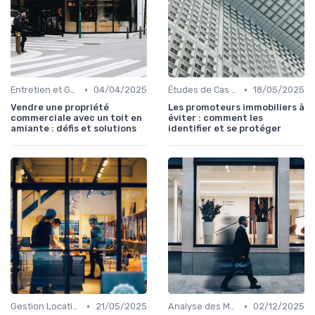
•
•
Entretien et Gestion du Risque Immobilier
04/04/2025
Études de Cas et Exemples de Réussite
18/05/2025
Vendre une propriété
Les promoteurs immobiliers à
commerciale avec un toit en
éviter : comment les
amiante : défis et solutions
identifier et se protéger
•
•
Gestion Locative et Asset Management
21/05/2025
Analyse des Marchés Locaux et Globaux
02/12/2025