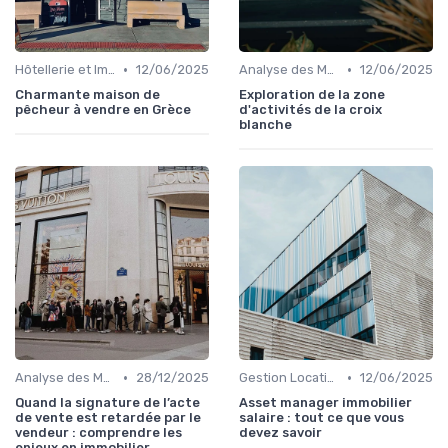
•
•
Hôtellerie et Immobilier de Loisirs
12/06/2025
Analyse des Marchés Locaux et Globaux
12/06/2025
Charmante maison de
Exploration de la zone
pêcheur à vendre en Grèce
d'activités de la croix
blanche
•
•
Analyse des Marchés Locaux et Globaux
28/12/2025
Gestion Locative et Asset Management
12/06/2025
Quand la signature de l’acte
Asset manager immobilier
de vente est retardée par le
salaire : tout ce que vous
vendeur : comprendre les
devez savoir
enjeux en immobilier