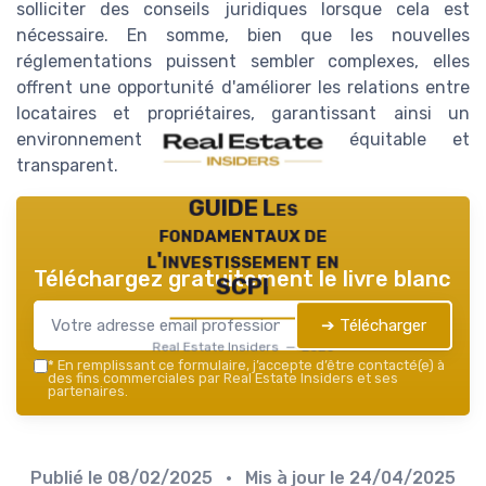
solliciter des conseils juridiques lorsque cela est
nécessaire. En somme, bien que les nouvelles
réglementations puissent sembler complexes, elles
offrent une opportunité d'améliorer les relations entre
locataires et propriétaires, garantissant ainsi un
environnement commercial plus équitable et
transparent.
GUIDE Les
fondamentaux de
l'investissement en
Téléchargez gratuitement le livre blanc
SCPI
➔ Télécharger
Real Estate Insiders — 2026
*
En remplissant ce formulaire, j’accepte d’être contacté(e) à
des fins commerciales par Real Estate Insiders et ses
partenaires.
Publié le
08/02/2025
• Mis à jour le
24/04/2025