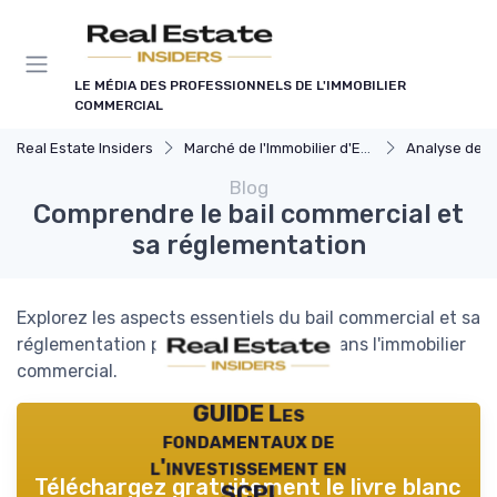
Panneau de gestion des cookies
LE MÉDIA DES PROFESSIONNELS DE L'IMMOBILIER
COMMERCIAL
Real Estate Insiders
Marché de l'Immobilier d'Entreprise
Analyse des Marchés
Blog
Comprendre le bail commercial et
sa réglementation
Explorez les aspects essentiels du bail commercial et sa
réglementation pour mieux naviguer dans l'immobilier
commercial.
GUIDE Les
fondamentaux de
l'investissement en
Téléchargez gratuitement le livre blanc
SCPI