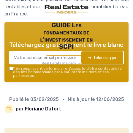
rentables et durables dans le secteur immobilier bureau
en France.
GUIDE Les
fondamentaux de
l'investissement en
Téléchargez gratuitement le livre blanc
SCPI
➔ Télécharger
Real Estate Insiders — 2026
*
En remplissant ce formulaire, j’accepte d’être contacté(e) à
des fins commerciales par Real Estate Insiders et ses
partenaires.
Publié le
03/02/2025
• Mis à jour le
12/06/2025
par Floriane Dufort