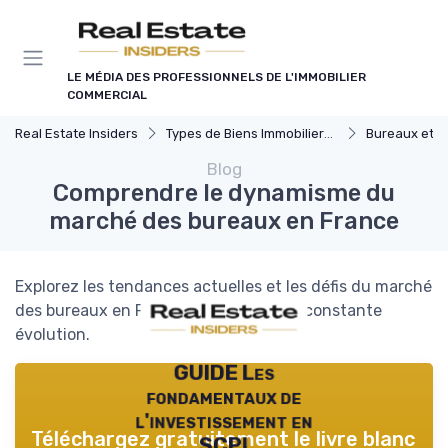
Panneau de gestion des cookies
LE MÉDIA DES PROFESSIONNELS DE L'IMMOBILIER
COMMERCIAL
Real Estate Insiders
Types de Biens Immobiliers Commerciaux
Bureaux et Espa
Blog
Comprendre le dynamisme du
marché des bureaux en France
Explorez les tendances actuelles et les défis du marché
des bureaux en France, un secteur en constante
évolution.
GUIDE Les
fondamentaux de
l'investissement en
Téléchargez gratuitement le livre blanc
SCPI