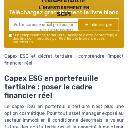
fondamentaux de
l'investissement en
Téléchargez gratuitement le livre blanc
SCPI
➔ Télécharger
Real Estate Insiders — 2026
*
En remplissant ce formulaire, j’accepte d’être contacté(e) à
des fins commerciales par Real Estate Insiders et ses
partenaires.
Capex ESG et décret tertiaire : comprendre l’impact
financier réel
Capex ESG en portefeuille
tertiaire : poser le cadre
financier réel
Le capex ESG en portefeuille tertiaire n’est plus une
option cosmétique. Pour tout asset manager exposé au
secteur immobilier, il conditionne désormais la valeur
future des actifs tertiaires et la capacité à maintenir