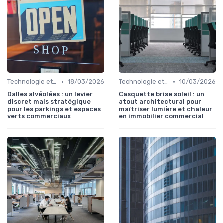
•
•
Technologie et Innovation en Gestion Immobilière
18/03/2026
Technologie et Innovation en Gestion Immobilière
10/03/2026
Dalles alvéolées : un levier
Casquette brise soleil : un
discret mais stratégique
atout architectural pour
pour les parkings et espaces
maîtriser lumière et chaleur
verts commerciaux
en immobilier commercial