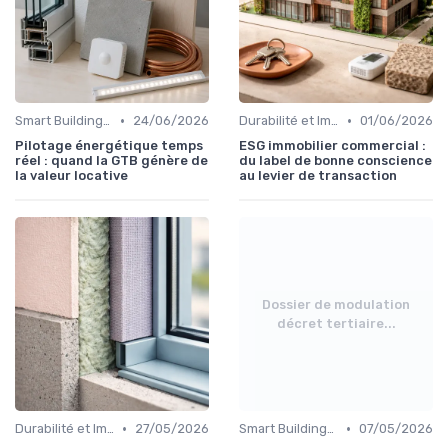
•
•
Smart Buildings et Efficacité Énergétique
24/06/2026
Durabilité et Immobilier Éco-responsable
01/06/2026
Pilotage énergétique temps
ESG immobilier commercial :
réel : quand la GTB génère de
du label de bonne conscience
la valeur locative
au levier de transaction
Dossier de modulation
décret tertiaire...
•
•
Durabilité et Immobilier Éco-responsable
27/05/2026
Smart Buildings et Efficacité Énergétique
07/05/2026