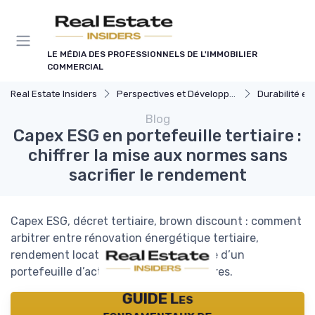
Panneau de gestion des cookies
LE MÉDIA DES PROFESSIONNELS DE L'IMMOBILIER
COMMERCIAL
Real Estate Insiders
Perspectives et Développement Durable
Durabilité et Immobi
Blog
Capex ESG en portefeuille tertiaire :
chiffrer la mise aux normes sans
sacrifier le rendement
Capex ESG, décret tertiaire, brown discount : comment
arbitrer entre rénovation énergétique tertiaire,
rendement locatif et valeur long terme d’un
portefeuille d’actifs immobiliers tertiaires.
GUIDE Les