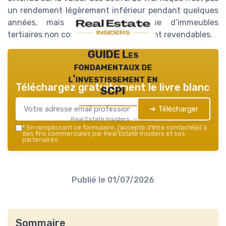
un rendement légèrement inférieur pendant quelques
années, mais la détention longue d’immeubles
tertiaires non conformes et difficilement revendables.
GUIDE Les
fondamentaux de
l'investissement en
Téléchargez gratuitement le livre blanc
SCPI
➔ Télécharger
Real Estate Insiders — 2026
*
En remplissant ce formulaire, j’accepte d’être contacté(e) à
des fins commerciales par Real Estate Insiders et ses
partenaires.
Publié le
01/07/2026
Sommaire