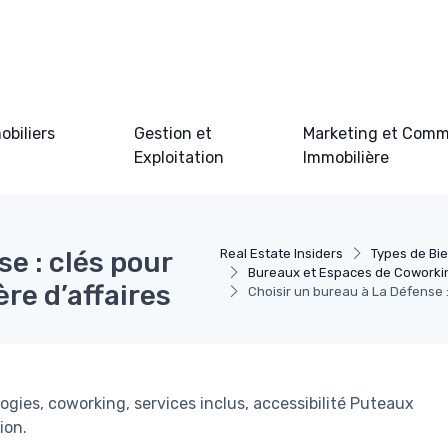
obiliers
Gestion et
Marketing et Comm
Exploitation
Immobilière
e : clés pour
Real Estate Insiders
Types de Bi
Bureaux et Espaces de Coworki
ère d’affaires
Choisir un bureau à La Défense : 
ies, coworking, services inclus, accessibilité Puteaux
ion.