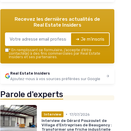
Recevez les dernières actualités de
Real Estate Insiders
➔ Je m'inscris
*
En remplissant ce formulaire, j’accepte d’être
contacté(e) à des fins commerciales par Real Estate
Insiders et ses partenaires.
Real Estate Insiders
Ajoutez-nous à vos sources préférées sur Google
Parole d'experts
•
17/07/2026
Interview
Interview de Gérard Pouzoulet de
Village d’Entreprises de Beaugency :
Transformer une friche industrielle