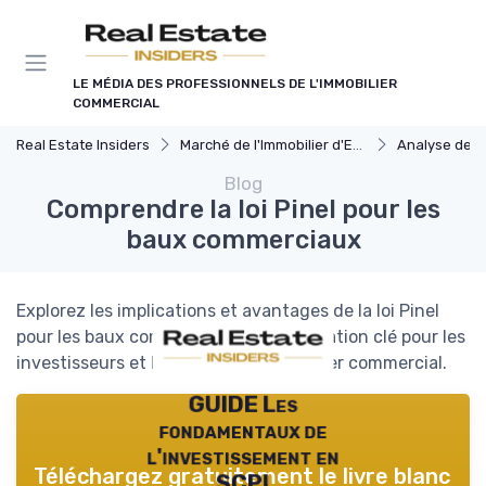
Panneau de gestion des cookies
LE MÉDIA DES PROFESSIONNELS DE L'IMMOBILIER
COMMERCIAL
Real Estate Insiders
Marché de l'Immobilier d'Entreprise
Analyse des Marchés
Blog
Comprendre la loi Pinel pour les
baux commerciaux
Explorez les implications et avantages de la loi Pinel
pour les baux commerciaux, une législation clé pour les
investisseurs et locataires en immobilier commercial.
GUIDE Les
fondamentaux de
l'investissement en
Téléchargez gratuitement le livre blanc
SCPI