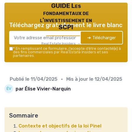
GUIDE Les
fondamentaux de
l'investissement en
Téléchargez gratuitement le livre blanc
SCPI
➔ Télécharger
Real Estate Insiders — 2026
*
En remplissant ce formulaire, j’accepte d’être contacté(e) à
des fins commerciales par Real Estate Insiders et ses
partenaires.
Publié le
11/04/2025
• Mis à jour le
12/04/2025
par Élise Vivier-Narquin
Sommaire
Contexte et objectifs de la loi Pinel