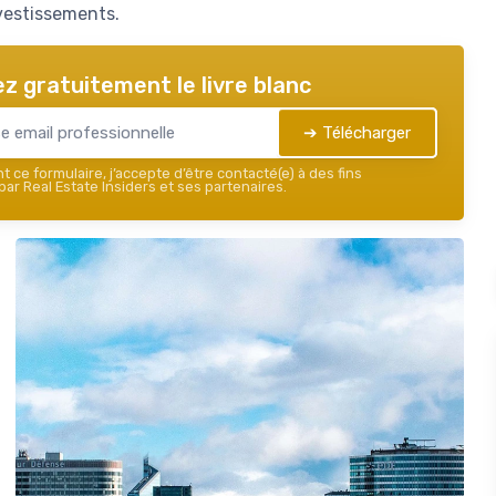
nvestissements.
z gratuitement le livre blanc
➔ Télécharger
 ce formulaire, j’accepte d’être contacté(e) à des fins
ar Real Estate Insiders et ses partenaires.