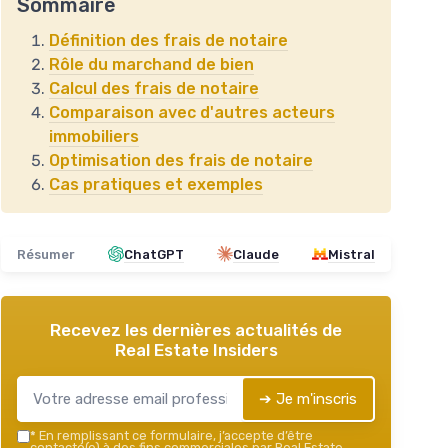
Sommaire
Définition des frais de notaire
Rôle du marchand de bien
Calcul des frais de notaire
Comparaison avec d'autres acteurs
immobiliers
Optimisation des frais de notaire
Cas pratiques et exemples
Résumer
ChatGPT
Claude
Mistral
Recevez les dernières actualités de
Real Estate Insiders
➔ Je m'inscris
*
En remplissant ce formulaire, j’accepte d’être
contacté(e) à des fins commerciales par Real Estate