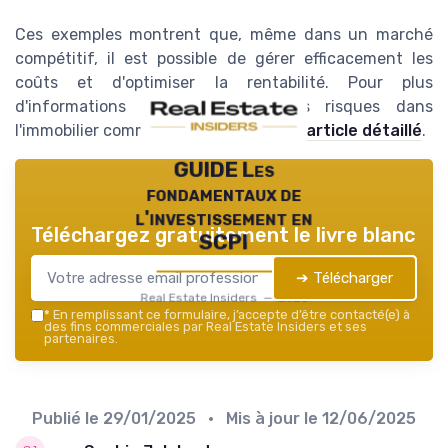
Ces exemples montrent que, même dans un marché
compétitif, il est possible de gérer efficacement les
coûts et d'optimiser la rentabilité. Pour plus
d'informations sur la gestion des risques dans
l'immobilier commercial, consultez cet
article détaillé
.
GUIDE Les
fondamentaux de
l'investissement en
Téléchargez gratuitement le livre blanc
SCPI
➔ Télécharger
Real Estate Insiders — 2026
*
En remplissant ce formulaire, j’accepte d’être contacté(e) à
des fins commerciales par Real Estate Insiders et ses
partenaires.
Publié le
29/01/2025
• Mis à jour le
12/06/2025