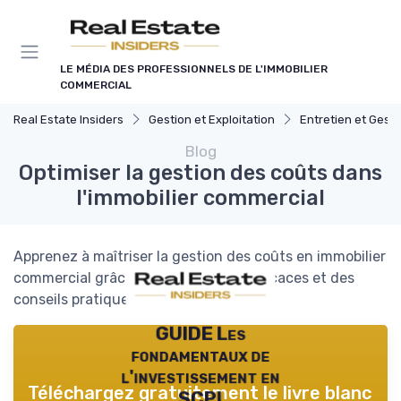
Panneau de gestion des cookies
LE MÉDIA DES PROFESSIONNELS DE L'IMMOBILIER
COMMERCIAL
Real Estate Insiders
Gestion et Exploitation
Entretien et Gestion du Risqu
Blog
Optimiser la gestion des coûts dans
l'immobilier commercial
Apprenez à maîtriser la gestion des coûts en immobilier
commercial grâce à des stratégies efficaces et des
conseils pratiques.
GUIDE Les
fondamentaux de
l'investissement en
Téléchargez gratuitement le livre blanc
SCPI