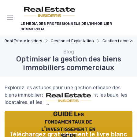
Panneau de gestion des cookies
LE MÉDIA DES PROFESSIONNELS DE L'IMMOBILIER
COMMERCIAL
Real Estate Insiders
Gestion et Exploitation
Gestion Locative et Asset
Blog
Optimiser la gestion des biens
immobiliers commerciaux
Explorez les astuces pour une gestion efficace des
biens immobiliers commerciaux, incluant les baux, les
locataires, et les agences à Paris.
GUIDE Les
fondamentaux de
l'investissement en
Téléchargez gratuitement le livre blanc
SCPI