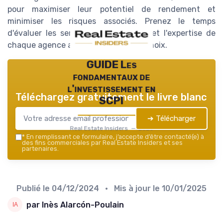
pour maximiser leur potentiel de rendement et
minimiser les risques associés. Prenez le temps
d'évaluer les services, la réputation et l'expertise de
chaque agence avant de faire votre choix.
GUIDE Les
fondamentaux de
l'investissement en
Téléchargez gratuitement le livre blanc
SCPI
➔ Télécharger
Real Estate Insiders — 2026
*
En remplissant ce formulaire, j’accepte d’être contacté(e) à
des fins commerciales par Real Estate Insiders et ses
partenaires.
Publié le
04/12/2024
• Mis à jour le
10/01/2025
par Inès Alarcón-Poulain