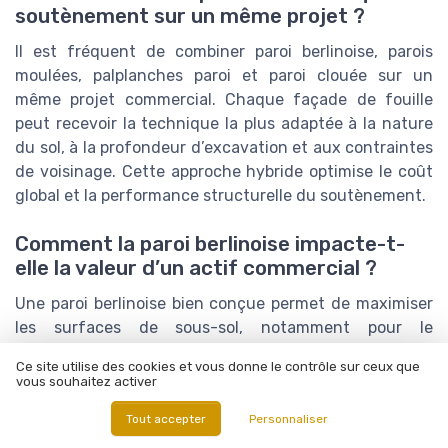
soutènement sur un même projet ?
Il est fréquent de combiner paroi berlinoise, parois
moulées, palplanches paroi et paroi clouée sur un
même projet commercial. Chaque façade de fouille
peut recevoir la technique la plus adaptée à la nature
du sol, à la profondeur d’excavation et aux contraintes
de voisinage. Cette approche hybride optimise le coût
global et la performance structurelle du soutènement.
Comment la paroi berlinoise impacte-t-
elle la valeur d’un actif commercial ?
Une paroi berlinoise bien conçue permet de maximiser
les surfaces de sous-sol, notamment pour le
stationnement et les locaux techniques, ce qui
Ce site utilise des cookies et vous donne le contrôle sur ceux que
améliore la valeur locative de l’actif. Elle réduit aussi les
vous souhaitez activer
risques de sinistres liés aux mouvements de sol,
Tout accepter
Personnaliser
protégeant ainsi la pérennité de l’investissement.
Enfin, une mise en œuvre optimisée contribue à limiter