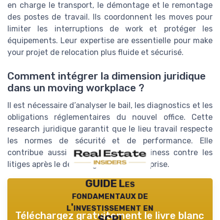
en charge le transport, le démontage et le remontage
des postes de travail. Ils coordonnent les moves pour
limiter les interruptions de work et protéger les
équipements. Leur expertise are essentielle pour make
your projet de relocation plus fluide et sécurisé.
Comment intégrer la dimension juridique
dans un moving workplace ?
Il est nécessaire d’analyser le bail, les diagnostics et les
obligations réglementaires du nouvel office. Cette
research juridique garantit que le lieu travail respecte
les normes de sécurité et de performance. Elle
contribue aussi à protéger your business contre les
litiges après le déménagement d’entreprise.
GUIDE Les
fondamentaux de
l'investissement en
Téléchargez gratuitement le livre blanc
SCPI