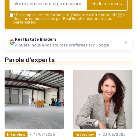
➔ Je m'inscris
*
En remplissant ce formulaire, j’accepte d’être contacté(e) à
des fins commerciales par Real Estate Insiders et ses
partenaires.
Real Estate Insiders
Ajoutez-nous à vos sources préférées sur Google
Parole d'experts
•
•
17/07/2026
23/06/2025
Interview
Interview